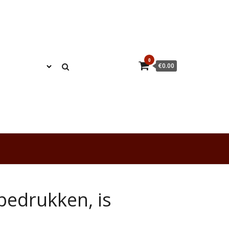
0
€0.00
 bedrukken, is