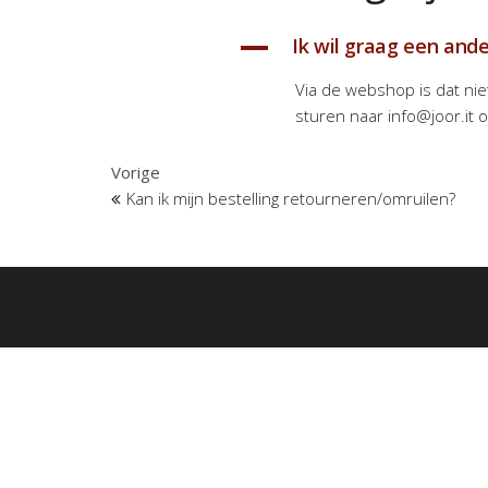
Ik wil graag een ande
A
Via de webshop is dat nie
sturen naar info@joor.it o
Bericht
Vorig
Vorige
bericht
Kan ik mijn bestelling retourneren/omruilen?
navigatie