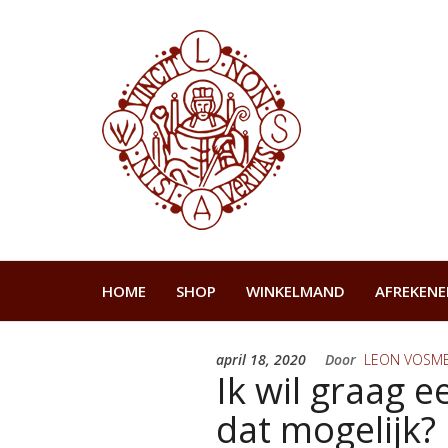
Ga
naar
Augustin
Shop
de
Augustinus
inhoud
HOME
SHOP
WINKELMAND
AFREKENE
april 18, 2020
Door
LEON VOSME
Ik wil graag 
dat mogelijk?